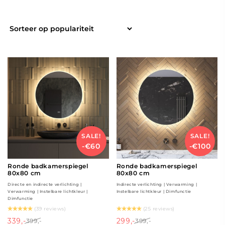
SALE!
SALE!
-€60
-€100
Ronde badkamerspiegel
Ronde badkamerspiegel
80x80 cm
80x80 cm
Directe en indirecte verlichting |
Indirecte verlichting | Verwarming |
Verwarming | Instelbare lichtkleur |
Instelbare lichtkleur | Dimfunctie
Dimfunctie
(39 reviews)
(25 reviews)
339,-
299,-
399,-
399,-