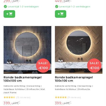
299,-
449,-
339,-
569,-
Levertijd 1-2 werkdagen
Levertijd 1-2 werkdagen
+
+
SALE!
SALE!
-€100
-€100
Ronde badkamerspiegel
Ronde badkamerspiegel
100x100 cm
100x100 cm
Indirecte verlichting | Verwarming |
Indirecte verlichting | Verwarming |
Instelbare lichtkleur | Dimfunctie | Mat
Instelbare lichtkleur | Dimfunctie
zwart frame
(15 reviews)
(9 reviews)
399,-
399,-
499,-
499,-