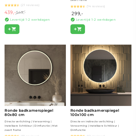
zwart frame
(21 reviews)
(14 reviews)
439,-
549,-
299,-
Levertijd 1-2 werkdagen
Levertijd 1-2 werkdagen
+
+
Ronde badkamerspiegel
Ronde badkamerspiegel
80x80 cm
100x100 cm
Directe verlichting | Verwarming |
Directe en indirecte verlichting |
Instelbare lichtkleur | Dimfunctie | Mat
Verwarming | Instelbare lichtkleur |
zwart frame
Dimfunctie