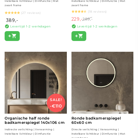
Instelbare lichtkleur | Dimfunctie | Mat
Instelbare lichtkleur | Dimfunctie | Mat
zwart frame
zwart frame
(18 reviews)
(27 reviews)
229,-
289,-
389,-
Levertijd 1-2 werkdagen
Levertijd 1-2 werkdagen
+
+
SALE!
-€110
Organische half ronde
Ronde badkamerspiegel
badkamerspiegel 140x106 cm
60x60 cm
Indirecte verlichting | Verwarming |
Directe verlichting | Verwarming |
Instelbare lichtkleur | Dimfunctie
Instelbare lichtkleur | Dimfunctie | Mat