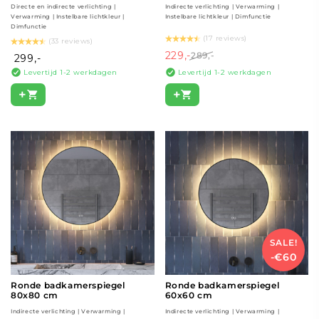
Directe en indirecte verlichting |
Indirecte verlichting | Verwarming |
Verwarming | Instelbare lichtkleur |
Instelbare lichtkleur | Dimfunctie
Dimfunctie
(17 reviews)
(33 reviews)
229,-
289,-
299,-
Levertijd 1-2 werkdagen
Levertijd 1-2 werkdagen
+
+
SALE!
-€60
Ronde badkamerspiegel
Ronde badkamerspiegel
80x80 cm
60x60 cm
Indirecte verlichting | Verwarming |
Indirecte verlichting | Verwarming |