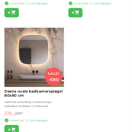
Levertijd 1-2 werkdagen
Levertijd 1-2 werkdagen
+
+
SALE!
-€80
Deens ovale badkamerspiegel
80x80 cm
Indirecte verlichting | Verwarming |
Instelbare lichtkleur | Dimfunctie
319,-
399,-
Levertijd 1-2 werkdagen
+