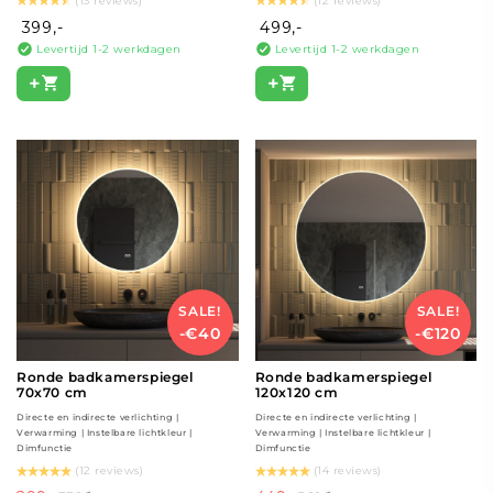
(13 reviews)
(12 reviews)
399,-
499,-
Levertijd 1-2 werkdagen
Levertijd 1-2 werkdagen
+
+
SALE!
SALE!
-€40
-€120
Ronde badkamerspiegel
Ronde badkamerspiegel
70x70 cm
120x120 cm
Directe en indirecte verlichting |
Directe en indirecte verlichting |
Verwarming | Instelbare lichtkleur |
Verwarming | Instelbare lichtkleur |
Dimfunctie
Dimfunctie
(12 reviews)
(14 reviews)