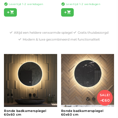
Levertijd 1-2 werkdagen
Levertijd 1-2 werkdagen
+
+
Altijd een heldere verwarmde spiegel
Gratis thuisbezorgd
Modern & luxe gecombineerd met functionaliteit
SALE!
-€60
Ronde badkamerspiegel
Ronde badkamerspiegel
60x60 cm
60x60 cm