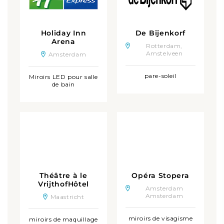
Holiday Inn
De Bijenkorf
Arena
Rotterdam,
Amstelveen
Amsterdam
pare-soleil
Miroirs LED pour salle
de bain
Théâtre à le
Opéra Stopera
VrijthofHôtel
Amsterdam
Amsterdam
Maastricht
miroirs de visagisme
miroirs de maquillage