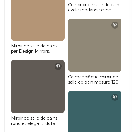
l'éclairage, le chauffage
Ce miroir de salle de bain
du miroir et un
ovale tendance avec
interrupteur pratique à
cadre noir a une largeur
double touche pour
de 140 cm et une
tamiser l'éclairage et
hauteur de 70 cm.
régler la couleur de la
L'éclairage est réglable
lumière souhaitée.
en termes de puissance
et de couleur de lumière
Miroir de salle de bains
et éclaire tout autour de
par Design Mirrors,
l'arrière du miroir, sur le
installé chez Van der Valk
mur et le lavabo.
à Sneek. Miroir de 120x80
cm avec éclairage et
miroir de maquillage
Ce magnifique miroir de
intégré. Idéal pour une
salle de bain mesure 120
salle de bains moderne
cm de large, 70 cm de
avec un design beige et
haut et seulement 3 cm
des détails en bois.
de profondeur. Les
options présentes
comprennent une
horloge digitale blanche,
Miroir de salle de bains
un miroir chauffant, un
rond et élégant, doté
capteur avec variateur et
d'un cadre noir mat d'une
un éclairage, bref, très