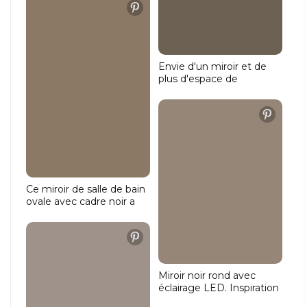
également parfaits
comme miroir de salle de
bain ou pour toute autre
pièce.
Envie d'un miroir et de
plus d'espace de
rangement dans votre
salle de bains ? Une
armoire de toilette pour
la salle de bains est alors
idéale ! De plus, elle
confère à votre salle de
bains un aspect encore
plus épuré. 🤩
Ce miroir de salle de bain
ovale avec cadre noir a
une largeur de 140 cm et
une hauteur de 70 cm.
Parfait pour votre salle de
bains !
Miroir noir rond avec
éclairage LED. Inspiration
pour votre salle de bains