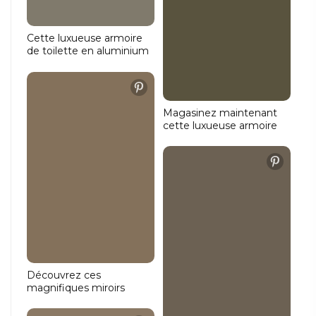
variable qui éclaire le mur
de la salle de bains depuis
l'arrière du miroir.
Cette luxueuse armoire
de toilette en aluminium
(80 cmx70 cm) vous
permettra d'améliorer
votre routine matinale.
Idéale pour une salle de
Magasinez maintenant
bains moderne avec des
cette luxueuse armoire
détails noirs.
de toilette de 160 cm de
large et 70 cm de haut.
Beaucoup d'espace de
rangement garanti !
L'arrière de l'armoire est
entièrement constitué de
pièces en aluminium. Il
s'agit d'une armoire de
toilette solide au look
luxueux et épuré.
Découvrez ces
magnifiques miroirs
ovales pour le salon de
coiffure ! Ils sont