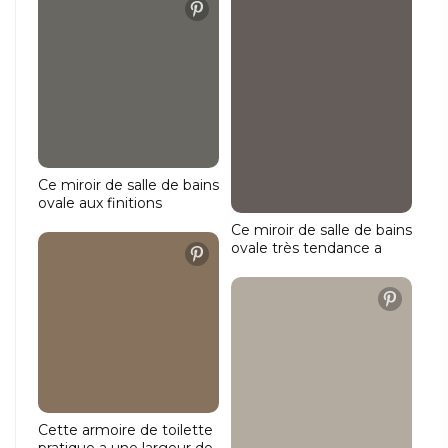
seulement 3 cm de
à son design ! Le miroir
profondeur. Outre
demi-rond a une largeur
l'éclairage intégré, le
de 140 cm et une
miroir dispose également
hauteur de pas moins de
d'un chauffage du miroir
106 cm. Grâce à sa forme,
contre la formation de
le miroir peut être posé
buée et d'un interrupteur
sur le meuble ou monté
à double touche.
flottant au-dessus de
celui-ci.
Ce miroir de salle de bains
ovale aux finitions
soignées a une largeur de
Ce miroir de salle de bains
140 cm et une hauteur
ovale très tendance a
de 70 cm. L'éclairage 24
une largeur de 40 cm et
V à intensité variable
une hauteur de 80 cm.
diffuse une lumière
L'éclairage 24V brille à la
d'ambiance sur le mur à
fois tout autour de la face
partir de l'arrière du miroir.
avant par le biais du rail
lumineux de 15 mm de
large et de manière
atmosphérique sur le
mur.
Cette armoire de toilette
pratique a une largeur de