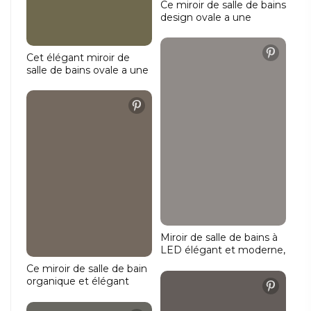
Ce miroir de salle de bains
design ovale a une
largeur de 160 cm et une
hauteur de 70 cm. Le bel
éclairage est placé contre
Cet élégant miroir de
le bord du miroir et brille à
salle de bains ovale a une
la fois tout autour de
largeur de 120 cm et une
l'avant et tout autour du
hauteur de 70 cm.
mur.
L'éclairage brille sur tout
le pourtour de la face
avant ainsi que sur le mur
de manière
atmosphérique.
Miroir de salle de bains à
LED élégant et moderne,
avec un rendement
Ce miroir de salle de bain
lumineux élevé. Ce miroir
organique et élégant
mesure 60 cm de large,
attire tous les regards
70 cm de haut et
dans la salle de bain grâce