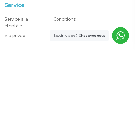
Service
Service à la
Conditions
clientèle
Vie privée
Besoin d'aide ?
Chat avec nous
A propos de nous
Contact
A propos de nous
Nos références
FAQ
Blog
Commerce de détail,
installateurs et projets
Connexion professionnelle
Plan du site
Catégories