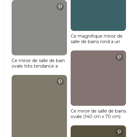
grande beauté, d'un
complet !
miroir chauffant et d'une
couleur de lumière
réglable.
Ce magnifique miroir de
salle de bains rond a un
diamètre de 80 cm.
Grâce à son design
lumineux spécial, ce
Ce miroir de salle de bain
miroir attire tous les
ovale très tendance a
regards.
une largeur de 120 cm et
une hauteur de 70 cm.
Le miroir est équipé d'un
miroir chauffant et d'un
interrupteur à double
touche.
Ce miroir de salle de bains
ovale (140 cm x 70 cm)
est doté d'un miroir
chauffant et d'un
éclairage 24 V à intensité