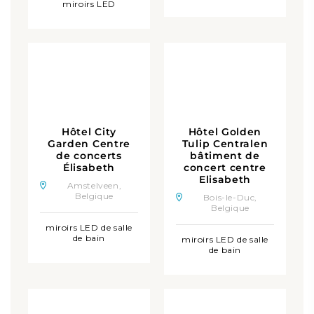
miroirs LED
Hôtel City
Hôtel Golden
Garden Centre
Tulip Centralen
de concerts
bâtiment de
Élisabeth
concert centre
Elisabeth
Amstelveen,
Belgique
Bois-le-Duc,
Belgique
miroirs LED de salle
de bain
miroirs LED de salle
de bain