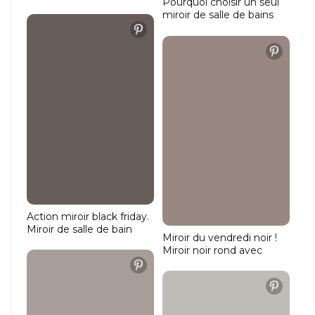
Pourquoi choisir un seul
pour salle de bains
miroir de salle de bains
quand vous pouvez en
choisir deux. Idéal pour un
grand meuble ou un
miroir au-dessus d'un
double lavabo
Action miroir black friday.
Miroir de salle de bain
Miroir du vendredi noir !
avec bordure noire. Miroir
Miroir noir rond avec
rond pour salle de bain
éclairage