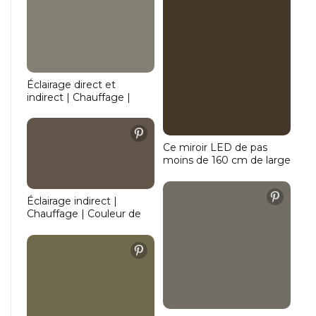
ovale en aluminium d'une
largeur de 45 cm et d'une
hauteur de 90 cm.
Éclairage direct et
indirect | Chauffage |
Couleur de lumière
réglable | Fonction de
gradation
Ce miroir LED de pas
moins de 160 cm de large
confère beaucoup
d'ambiance à la salle de
bains grâce à l'éclairage
Éclairage indirect |
indirect périphérique.
Chauffage | Couleur de
L'éclairage LED est
lumière réglable |
joliment encastré dans le
Fonction de gradation
cadre en aluminium et
brille depuis l'arrière du
miroir sur le mur et le
meuble.