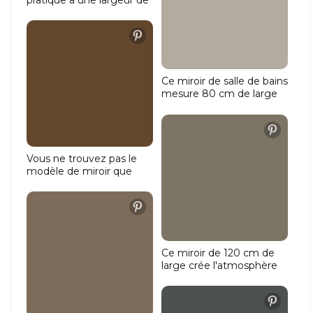
160 cm et une hauteur
de 70 cm. Beaucoup
d'espace de rangement
garanti !
Ce miroir de salle de bains
mesure 80 cm de large
et 70 cm de haut et est
équipé de toutes les
commodités, telles que :
éclairage en haut,
éclairage d'ambiance en
Vous ne trouvez pas le
haut et en bas, chauffage
modèle de miroir que
du miroir et fonction
vous souhaitez ? Ou vous
pratique de variation de
avez des exigences
l'intensité lumineuse.
spécifiques ? Dans ce
cas, vous pouvez
commander un miroir sur
mesure auprès de Design
Ce miroir de 120 cm de
Mirrors.
large crée l'atmosphère
idéale dans votre salle de
bains grâce à l'éclairage
qui traverse le mur vers le