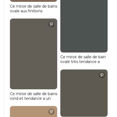
haut et vers le bas.
Ce miroir de salle de bains
ovale aux finitions
soignées a une largeur de
100 cm et une hauteur
de 70 cm. L'éclairage 24
V à intensité variable
diffuse une lumière
d'ambiance sur le mur à
partir de l'arrière du miroir.
Ce miroir de salle de bain
ovale très tendance a
une largeur de 140 cm et
une hauteur de 70 cm.
Le bel éclairage est placé
contre le bord du miroir
et brille à la fois tout
autour de l'avant et tout
Ce miroir de salle de bains
autour du mur.
rond et tendance a un
diamètre de 60 cm et est
équipé de toutes les
commodités, telles que