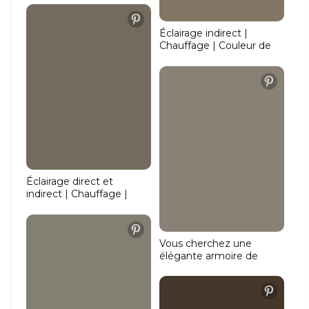
réglable | Fonction de
gradation
Éclairage indirect |
Chauffage | Couleur de
lumière réglable |
Fonction de gradation
Éclairage direct et
indirect | Chauffage |
Capteur tactile | Fonction
de gradation
Vous cherchez une
élégante armoire de
toilette ovale avec
éclairage et miroir
chauffant ? Optez pour
cette armoire de toilette