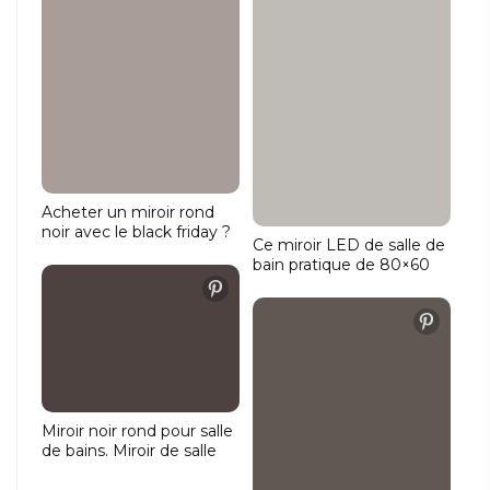
Acheter un miroir rond
noir avec le black friday ?
Ce miroir LED de salle de
Dans ce cas, vous devez
bain pratique de 80×60
être chez Design Mirrors.
cm avec miroir chauffant
Vous y trouverez de
dispose de 2 barres
magnifiques miroirs de
lumineuses verticales. Il
salle de bain ronds
offre ainsi un très bon
éclairage pour le rasage
ou le maquillage, par
exemple.
Miroir noir rond pour salle
de bains. Miroir de salle
de bain avec bord noir