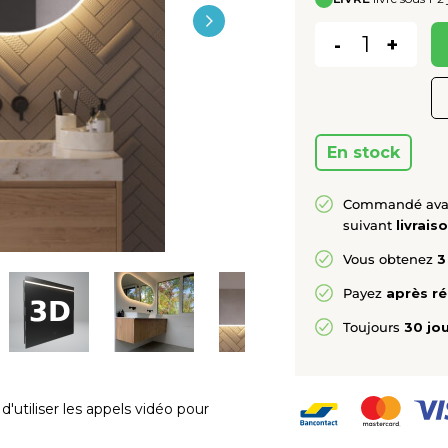
-
+
En stock
Commandé ava
suivant
livrais
Vous obtenez
3
Payez
après r
Toujours
30 jou
'utiliser les appels vidéo pour