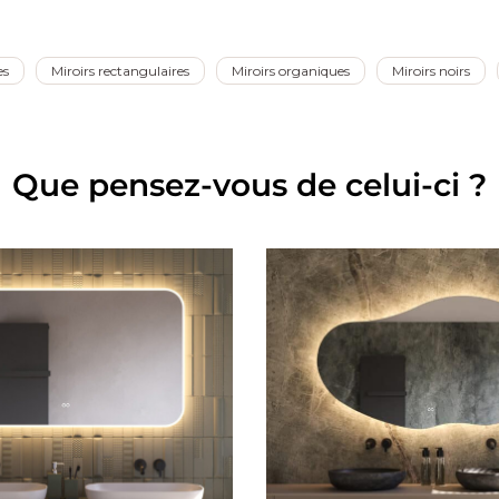
 est doté d'un système de chauffage intégré. Cette fonction
es
Miroirs rectangulaires
Miroirs organiques
Miroirs noirs
uera plus jamais !
Que pensez-vous de celui-ci ?