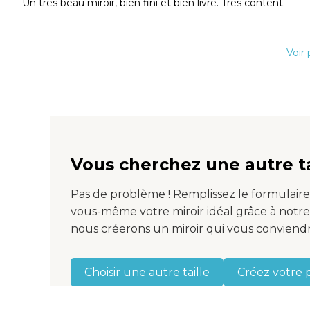
Un très beau miroir, bien fini et bien livré. Très content.
Prêt à se connecter
directement 
Garantie
3 ans
Voir
Expédition gratuite et assurée
Commandé en sema
Délai de livraison
pouvez choisir vo
Vous cherchez une autre ta
Eclairage LED
Dans ce Miroir salle de bain ovale, l'éclairage LED est placé
Pas de problème ! Remplissez le formulair
le mur, à la fois devant le visage et derrière le miroir.
vous-même votre miroir idéal grâce à notr
Interrupteur à double touche avec fonction de gradation
nous créerons un miroir qui vous conviendr
L'éclairage et le chauffage sont commandés par l'interrupteu
maintenant le bouton tactile enfoncé, l'éclairage est grad
même la bonne luminosité.
Choisir une autre taille
Créez votre 
Le bouton tactile droit vous permet de déterminer vous-mêm
une couleur entre le blanc chaud (2700K) et le blanc (6400K