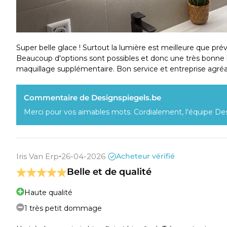
lumière reste
Disponible en o
intégré avec 2 h
Système musical Bluetooth
Super belle glace ! Surtout la lumière est meilleure que prév
votre commande da
Beaucoup d'options sont possibles et donc une très bonne 
professionnelle
maquillage supplémentaire. Bon service et entreprise agréa
Disponible en o
avec éclairage, f
Commentaire de Designspiegels.be
Miroir de maquillage et de rasage
couleur de la lu
magnétique
Merci pour vos aimables mots. Cordialement, l'équipe De
commande dans le 
vous avez comm
IP44
Iris Van Erp
-
26-04-2026
Acheteur vérifié
CE
Belle et de qualité
Matériel de montage et manuel
Haute qualité
inclus
1 très petit dommage
Cet appareil