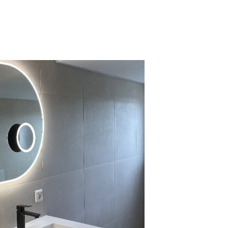
irect à l'arrière du miroir. Ce type d'éclairage crée une lueur
ur le mur.
24V a un rendement lumineux plus élevé et une durée de vie
ue l'éclairage 12V.
e la lumière est réglable en continu du blanc chaud (2700K) au
6400K) à l'aide du bouton tactile de droite.
séduisant interrupteur à double touche dans le verre du miroir
gauche pour allumer et éteindre simultanément l'éclairage et le
 compris la fonction de gradation intégrée pour l'éclairage,
oite pour régler en continu la couleur souhaitée de l'éclairage.
ut également être facilement allumé et éteint à l'aide de
r mural de la salle de bains. Le dernier réglage de la lumière est
s fonctions de gradation et de réglage de la couleur de la