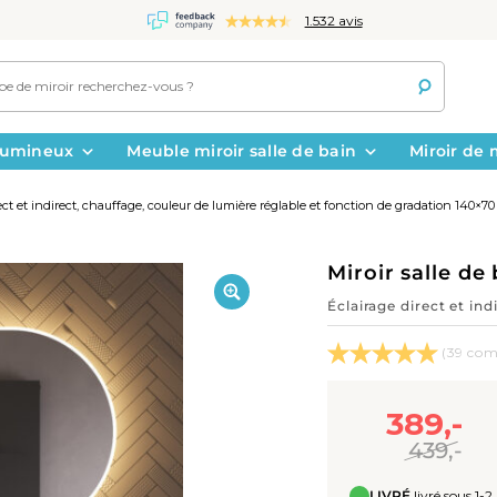
1.532 avis
 lumineux
Meuble miroir salle de bain
Miroir de 
rect et indirect, chauffage, couleur de lumière réglable et fonction de gradation 140×7
Miroir salle de
Éclairage direct et in
(39 com
389,-
439,-
LIVRÉ
livré sous 1-2