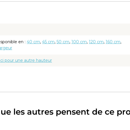
isponible en :
40 cm
,
45 cm
,
50 cm
,
100 cm
,
120 cm
,
160 cm
,
argeur
ici pour une autre hauteur
m
é de 5 mm avec bords polis et scellés
 éclairage LED intégré, économe en énergie, d'une longue
 et d'un rendement lumineux élevé.
ue les autres pensent de ce pr
ect à l'avant du miroir. Ce type d'éclairage fournit une lumière
e sur le visage, par exemple lors du rasage ou du maquillage.