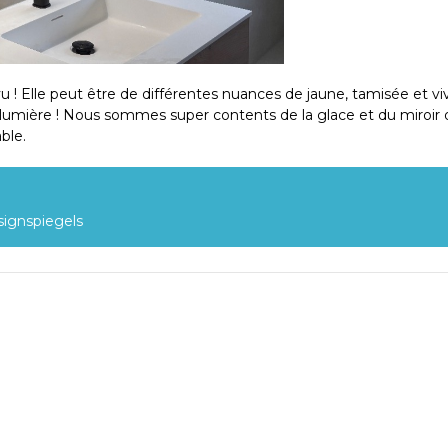
nt intactes et peuvent être réglées à volonté via le miroir.
ption avec un système de musique Bluetooth OrangeAudio
aut-parleurs hi-fi. Ajoutez simplement le système de musique à
u ! Elle peut être de différentes nuances de jaune, tamisée et vi
ns le panier. Nous veillerons à ce qu'il soit installé
lumière ! Nous sommes super contents de la glace et du miroir 
ment avec le rétroviseur que vous avez commandé !
ble.
ption avec un miroir magnétique de maquillage et de rasage
onction de variation de l'intensité lumineuse et réglage de la
mière. Ajoutez simplement ce miroir grossissant à votre
signspiegels
panier. Nous veillerons à ce qu'il soit livré avec le miroir que
andé !
 est livré entièrement prêt à être raccordé et peut être branché