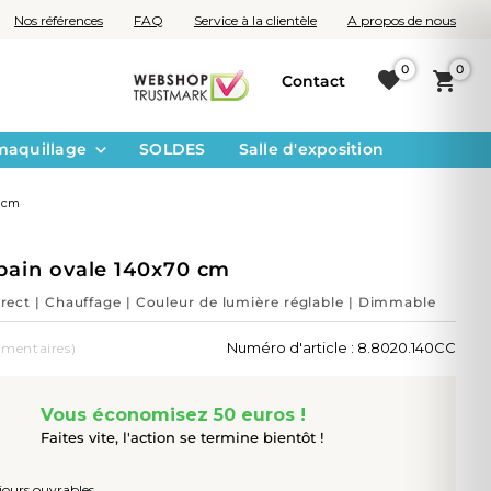
Nos références
FAQ
Service à la clientèle
A propos de nous
0
0
Contact
maquillage
SOLDES
Salle d'exposition
0 cm
 bain ovale 140x70 cm
direct | Chauffage | Couleur de lumière réglable | Dimmable
Numéro d'article : 8.8020.140CC
mentaires)
Vous économisez 50 euros !
Faites vite, l'action se termine bientôt !
 jours ouvrables