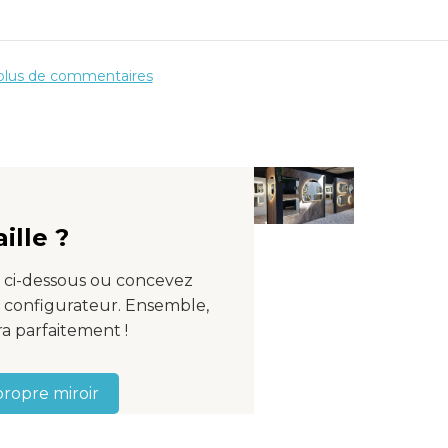
sur une prise murale de 230V.
 plus de commentaires
ine avant 16h00, il est livré le jour ouvrable suivant ou vous
tre jour de livraison !
ille ?
 tout autour et brille magnifiquement sur
e ci-dessous ou concevez
e configurateur. Ensemble,
 et réglage de la couleur des LED
a parfaitement !
r tactile de gauche situé sur la face avant du miroir. En
uellement atténué. Vous pouvez donc facilement régler vous-
propre miroir
e la couleur de l'éclairage. Vous pouvez ainsi choisir en contin
).