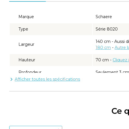
Marque
Schaere
Type
Série 8020
140 cm - Aussi d
Largeur
180 cm
-
Autre l
Hauteur
70 cm
-
Cliquez 
Profondeur
Seulement 3 c
Afficher toutes les spécifications
Epaisseur du verre miroir
Miroir de qualit
Équipé d'un
Eclairage
durée de vie
Ce q
Éclairage dir
- éclairage direct
fonctionnell