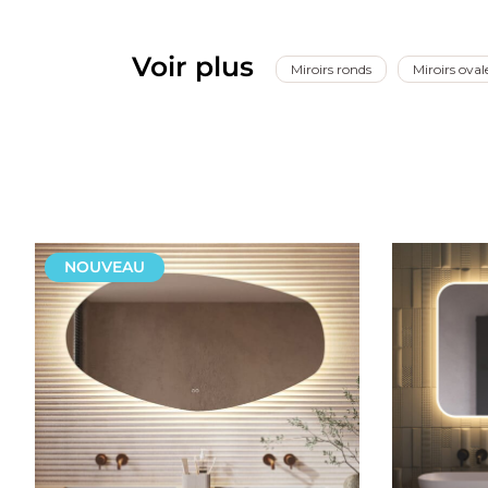
Miroir chauffant
Pour une plus grande facilité d'utilisation, ce miroir ovale
Voir plus
Miroirs ronds
Miroirs oval
supplémentaire très pratique garantit que le miroir ne s'emb
Cliquez sur
ici
pour le manuel du rétroviseur.
NOUVEAU