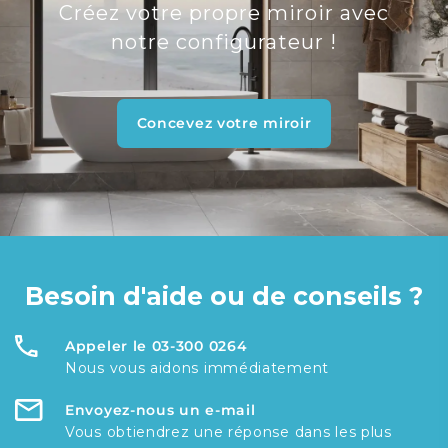
Créez votre propre miroir avec
notre configurateur !
Concevez votre miroir
Besoin d'aide ou de conseils ?
Appeler le 03-300 0264
Nous vous aidons immédiatement
Envoyez-nous un e-mail
Vous obtiendrez une réponse dans les plus