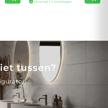
Levertijd 1-2 werkdagen
iet tussen?
igurator!