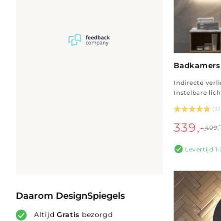
Badkamersp
Indirecte verl
Instelbare lic
(3
339,-
409,
Levertijd 
Daarom DesignSpiegels
Altijd
Gratis
bezorgd