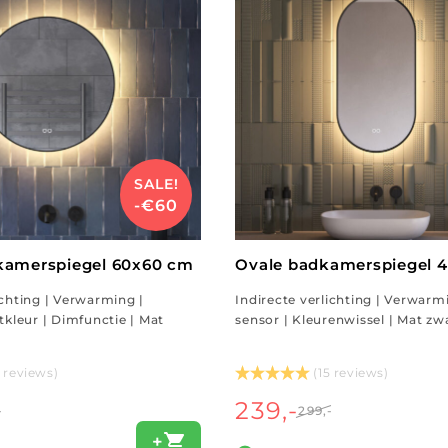
SALE!
-€60
kamerspiegel 60x60 cm
Ovale badkamerspiegel 
ichting | Verwarming |
Indirecte verlichting | Verwarm
htkleur | Dimfunctie | Mat
sensor | Kleurenwissel | Mat zw
8 reviews)
(15 reviews)
239,-
-
299,-
+