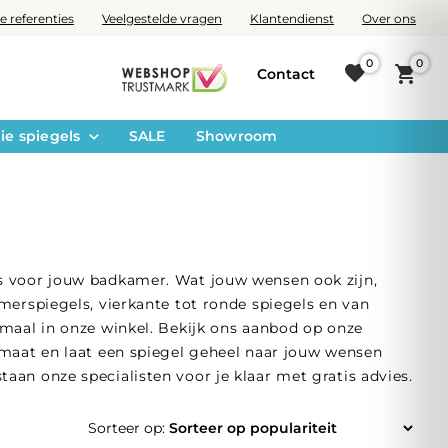
e referenties
Veelgestelde vragen
Klantendienst
Over ons
0
0
Contact
ie spiegels
SALE
Showroom
is voor jouw badkamer. Wat jouw wensen ook zijn,
merspiegels, vierkante tot ronde spiegels en van
emaal in onze winkel. Bekijk ons aanbod op onze
p maat en laat een spiegel geheel naar jouw wensen
aan onze specialisten voor je klaar met gratis advies.
Sorteer op: