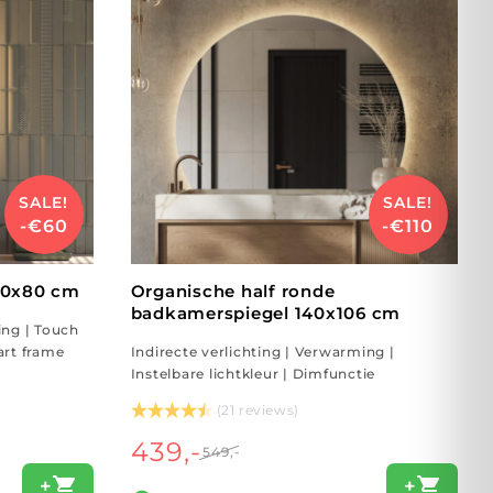
SALE!
SALE!
-€60
-€110
40x80 cm
Organische half ronde
badkamerspiegel 140x106 cm
ing | Touch
art frame
Indirecte verlichting | Verwarming |
Instelbare lichtkleur | Dimfunctie
(21 reviews)
439,-
549,-
+
+