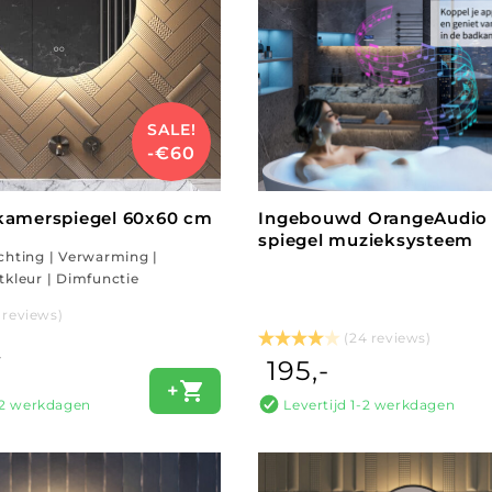
SALE!
-€60
kamerspiegel 60x60 cm
Ingebouwd OrangeAudio 
spiegel muzieksysteem
ichting | Verwarming |
htkleur | Dimfunctie
7 reviews)
(24 reviews)
-
195,-
+
1-2 werkdagen
Levertijd 1-2 werkdagen