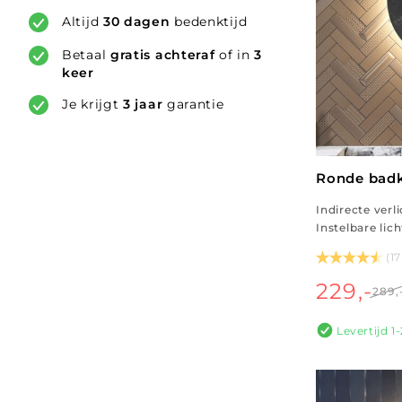
Altijd
30 dagen
bedenktijd
Betaal
gratis achteraf
of in
3
keer
Je krijgt
3 jaar
garantie
Ronde bad
Indirecte verl
Instelbare lic
(1
229,-
289,
Levertijd 