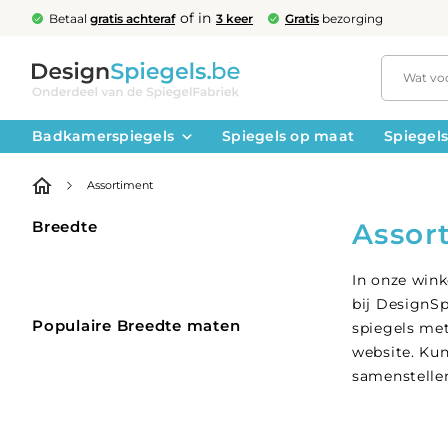
of in
Betaal
gratis achteraf
3 keer
Gratis
bezorging
Badkamerspiegels
Spiegels op maat
Spiegels
Assortiment
Breedte
Assor
In onze wink
bij
DesignSp
Populaire Breedte maten
spiegels met
website. Kun
samenstellen