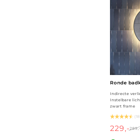
Ronde bad
Indirecte verl
Instelbare lic
zwart frame
(1
229,-
289,