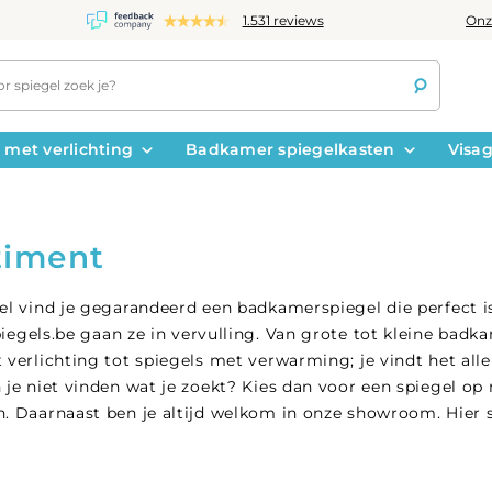
Onz
1.531 reviews
 met verlichting
Badkamer spiegelkasten
Visag
timent
el vind je gegarandeerd een badkamerspiegel die perfect 
iegels.be
gaan ze in vervulling. Van grote tot kleine badka
 verlichting tot spiegels met verwarming; je vindt het all
 je niet vinden wat je zoekt? Kies dan voor een spiegel o
. Daarnaast ben je altijd welkom in onze showroom. Hier st