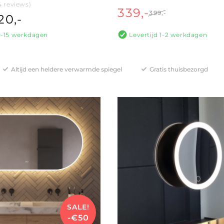
4 reviews)
339,-
399,-
20,-
10-15 werkdagen
Levertijd 1-2 werkdagen
Altijd een heldere verwarmde spiegel
Gratis thuisbezorgd
SALE!
-€50