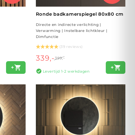
Ronde badkamerspiegel 80x80 cm
Directe en indirecte verlichting |
Verwarming | Instelbare lichtkleur |
Dimfunctie
(39 reviews)
339,-
399,-
+
+
Levertijd 1-2 werkdagen