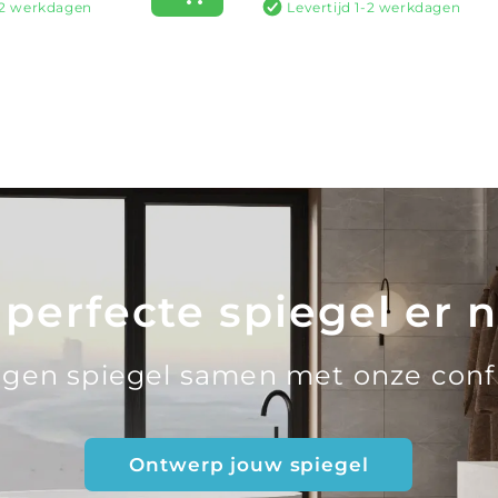
1-2 werkdagen
Levertijd 1-2 werkdagen
 perfecte spiegel er n
eigen spiegel samen met onze conf
Ontwerp jouw spiegel