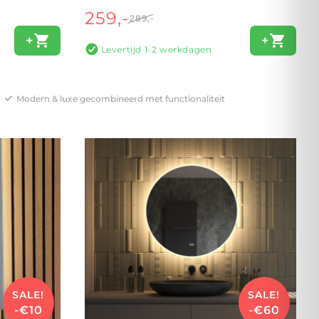
259,-
289,-
+
+
Levertijd 1-2 werkdagen
Modern & luxe gecombineerd met functionaliteit
SALE!
SALE!
-€10
-€60