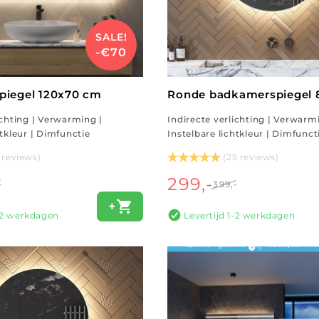
SALE!
-€70
iegel 120x70 cm
Ronde badkamerspiegel
ichting | Verwarming |
Indirecte verlichting | Verwarm
htkleur | Dimfunctie
Instelbare lichtkleur | Dimfunct
1 reviews)
(25 reviews)
299,-
-
399,-
+
1-2 werkdagen
Levertijd 1-2 werkdagen