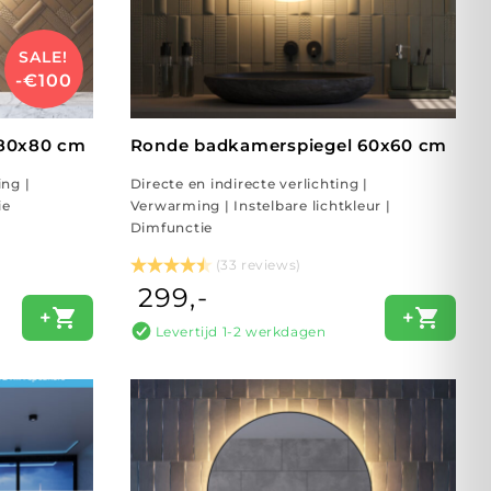
SALE!
-€100
 80x80 cm
Ronde badkamerspiegel 60x60 cm
ing |
Directe en indirecte verlichting |
ie
Verwarming | Instelbare lichtkleur |
Dimfunctie
(33 reviews)
299,-
+
+
Levertijd 1-2 werkdagen