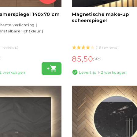
amerspiegel 140x70 cm
Magnetische make-up
scheerspiegel
recte verlichting |
nstelbare lichtkleur |
9 reviews)
(19 reviews)
85,50
-
95,-
+
1-2 werkdagen
Levertijd 1-2 werkdagen