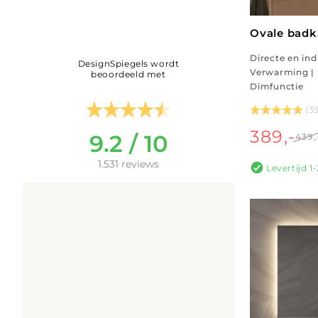
Ovale badk
Directe en indi
DesignSpiegels wordt
Verwarming | I
beoordeeld met
Dimfunctie
(3
389,-
9.2 / 10
439,
1.531 reviews
Levertijd 