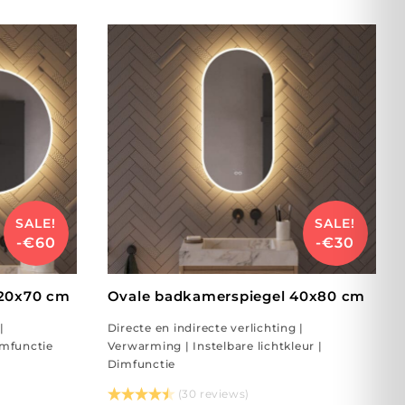
SALE!
SALE!
-€60
-€30
120x70 cm
Ovale badkamerspiegel 40x80 cm
|
Directe en indirecte verlichting |
imfunctie
Verwarming | Instelbare lichtkleur |
Dimfunctie
(30 reviews)