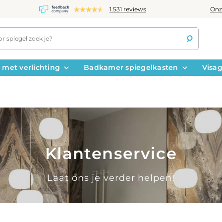
Onz
1.531 reviews
 met verlichting
Badkamer spiegelkasten
Visag
Klantenservice
Laat ons je verder helpen!