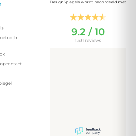
DesignSpiegels wordt beoordeeld met
n
ls
9.2 / 10
luetooth
1.531 reviews
lok
topcontact
piegel