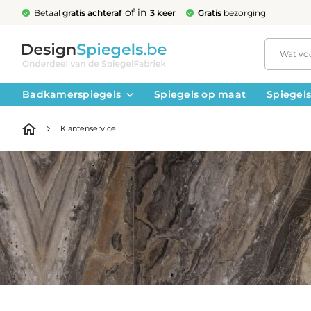
of in
Betaal
gratis achteraf
3 keer
Gratis
bezorging
Badkamerspiegels
Spiegels op maat
Spiegels
Klantenservice