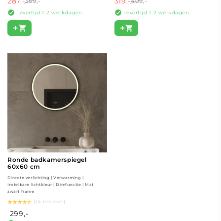
287,-
319,-
359,-
409,-
Levertijd 1-2 werkdagen
Levertijd 1-2 werkdagen
+
+
Ronde badkamerspiegel
60x60 cm
Directe verlichting | Verwarming |
Instelbare lichtkleur | Dimfunctie | Mat
zwart frame
(14 reviews)
299,-