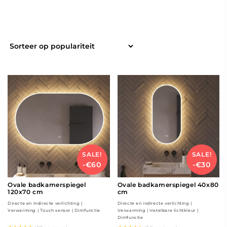
SALE!
SALE!
-€60
-€30
Ovale badkamerspiegel
Ovale badkamerspiegel 40x80
120x70 cm
cm
Directe en indirecte verlichting |
Directe en indirecte verlichting |
Verwarming | Touch sensor | Dimfunctie
Verwarming | Instelbare lichtkleur |
Dimfunctie