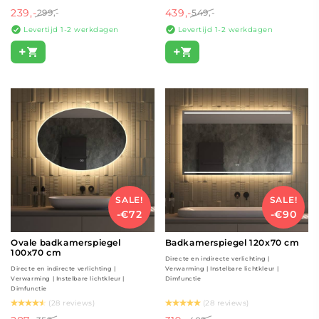
239,-
439,-
299,-
549,-
Levertijd 1-2 werkdagen
Levertijd 1-2 werkdagen
+
+
SALE!
SALE!
-€72
-€90
Ovale badkamerspiegel
Badkamerspiegel 120x70 cm
100x70 cm
Directe en indirecte verlichting |
Directe en indirecte verlichting |
Verwarming | Instelbare lichtkleur |
Verwarming | Instelbare lichtkleur |
Dimfunctie
Dimfunctie
(28 reviews)
(28 reviews)