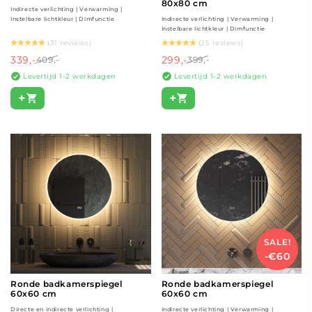
80x80 cm
Indirecte verlichting | Verwarming |
Instelbare lichtkleur | Dimfunctie
Indirecte verlichting | Verwarming |
Instelbare lichtkleur | Dimfunctie
(31 reviews)
(25 reviews)
339,-
299,-
409,-
399,-
Levertijd 1-2 werkdagen
Levertijd 1-2 werkdagen
+
+
SALE!
-€60
Ronde badkamerspiegel
Ronde badkamerspiegel
60x60 cm
60x60 cm
Directe en indirecte verlichting |
Indirecte verlichting | Verwarming |