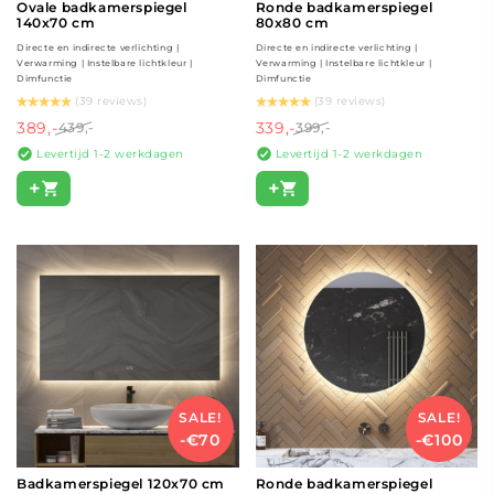
Ovale badkamerspiegel
Ronde badkamerspiegel
140x70 cm
80x80 cm
Directe en indirecte verlichting |
Directe en indirecte verlichting |
Verwarming | Instelbare lichtkleur |
Verwarming | Instelbare lichtkleur |
Dimfunctie
Dimfunctie
(39 reviews)
(39 reviews)
389,-
339,-
439,-
399,-
Levertijd 1-2 werkdagen
Levertijd 1-2 werkdagen
+
+
SALE!
SALE!
-€70
-€100
Badkamerspiegel 120x70 cm
Ronde badkamerspiegel