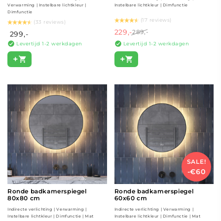
Verwarming | Instelbare lichtkleur |
Instelbare lichtkleur | Dimfunctie
Dimfunctie
(17 reviews)
(33 reviews)
229,-
289,-
299,-
Levertijd 1-2 werkdagen
Levertijd 1-2 werkdagen
+
+
SALE!
-€60
Ronde badkamerspiegel
Ronde badkamerspiegel
80x80 cm
60x60 cm
Indirecte verlichting | Verwarming |
Indirecte verlichting | Verwarming |
Instelbare lichtkleur | Dimfunctie | Mat
Instelbare lichtkleur | Dimfunctie | Mat