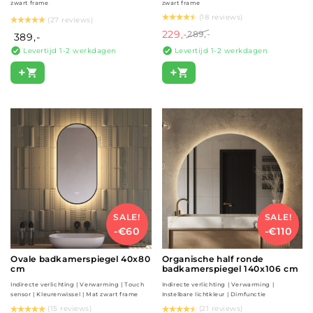
zwart frame
zwart frame
(18 reviews)
(27 reviews)
229,-
289,-
389,-
Levertijd 1-2 werkdagen
Levertijd 1-2 werkdagen
+
+
SALE!
SALE!
-€60
-€110
Ovale badkamerspiegel 40x80
Organische half ronde
cm
badkamerspiegel 140x106 cm
Indirecte verlichting | Verwarming | Touch
Indirecte verlichting | Verwarming |
sensor | Kleurenwissel | Mat zwart frame
Instelbare lichtkleur | Dimfunctie
(15 reviews)
(21 reviews)