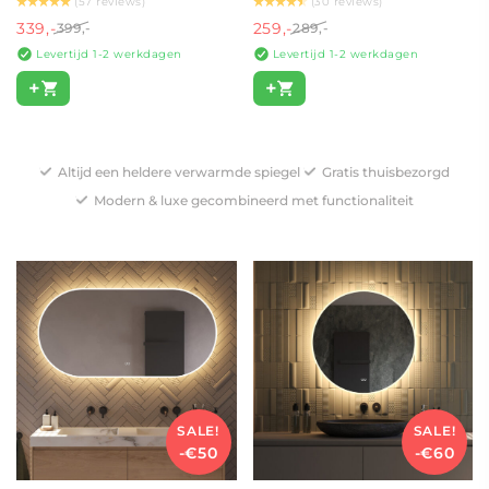
(57 reviews)
(30 reviews)
339,-
259,-
399,-
289,-
Levertijd 1-2 werkdagen
Levertijd 1-2 werkdagen
+
+
Altijd een heldere verwarmde spiegel
Gratis thuisbezorgd
Modern & luxe gecombineerd met functionaliteit
SALE!
SALE!
-€50
-€60