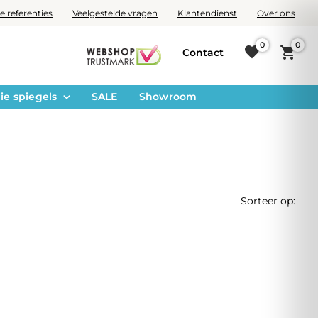
e referenties
Veelgestelde vragen
Klantendienst
Over ons
0
0
Contact
ie spiegels
SALE
Showroom
Sorteer op: