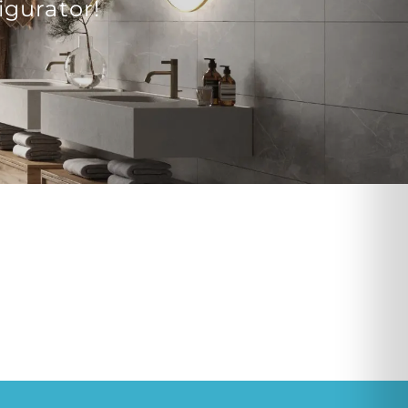
igurator!