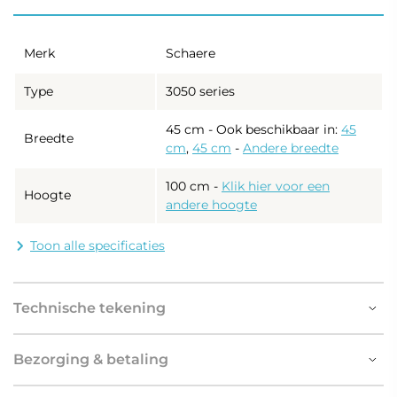
Merk
Schaere
Type
3050 series
45 cm - Ook beschikbaar in:
45
Breedte
cm
,
45 cm
-
Andere breedte
100 cm
-
Klik hier voor een
Hoogte
andere hoogte
Diepte
Slechts 3 cm
Toon alle specificaties
5 mm kwaliteitsspiegel met
Dikte spiegelglas
gepolijste en gesealde randen
Technische tekening
Uitgevoerd met
geïntegreerde LED
Bezorging & betaling
Verlichting
verlichting, energiezuinig,
lange levensduur en hoge