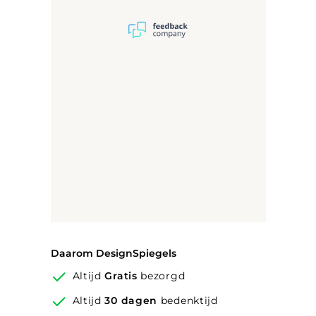
(6400K), handig!
Spiegelverwarming
Inclusief fraaie, dubbele
touch schakelaar in het
spiegelglas; linker touch
knop voor het gelijktijdig in-
en uitschakelen van de
Touch schakelaar
verlichting en de
met
verwarming, inclusief
geheugenfunctie
geïntegreerde dimfunctie
voor de verlichting, rechter
touch knop om traploos de
gewenste kleur van de
verlichting in te stellen
Daarom DesignSpiegels
Deze spiegel kan ook
Altijd
Gratis
bezorgd
eenvoudig via de
wandschakelaar in de
Altijd
30 dagen
bedenktijd
badkamer aan en uit worden