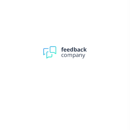
CE
Inclusief
montagemateriaal
en handleiding
Dit artikel wordt volledig
aansluitklaar geleverd en kan
Aansluitklaar
direct op de 230V
wandcontactdoos worden
aangesloten.
Garantie
3 jaar
Gratis verzekerde
verzending
Op werkdagen voor 16:00 uur
besteld, is de volgende werkdag
Levertijd
geleverd of kies zelf je
bezorgdag!