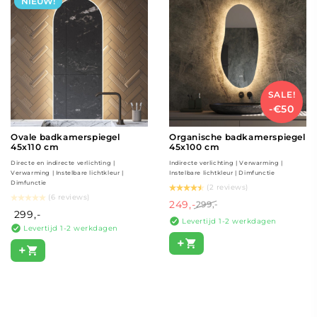
NIEUW!
SALE!
-€50
Ovale badkamerspiegel
Organische badkamerspiegel
45x110 cm
45x100 cm
Directe en indirecte verlichting |
Indirecte verlichting | Verwarming |
Verwarming | Instelbare lichtkleur |
Instelbare lichtkleur | Dimfunctie
Dimfunctie
(2 reviews)
(6 reviews)
249,-
299,-
299,-
Levertijd 1-2 werkdagen
Levertijd 1-2 werkdagen
+
+