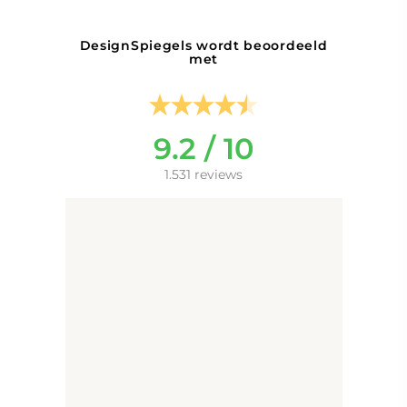
lichtopbrengst
DesignSpiegels wordt beoordeeld
- directe verlichting
met
Indirecte verlichting aan de
achterzijde van de spiegel.
- indirecte
Dit type verlichting zorgt
9.2 / 10
verlichting
voor een sfeervol
lichtschijnsel over de wand
1.531 reviews
24V verlichting heeft een
hogere lichtopbrengst en
24V
langere levensduur ten
opzichte van 12V verlichting
Dimbaar
De lichtkleur is middels de
rechter touch knop traploos
Lichtkleur
instelbaar van warm wit
instelbaar
(2700K) tot koud wit