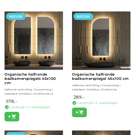
NIEUW
NIEUW
Organische halfronde
Organische halfronde
badkamerspiegels 45x100
badkamerspiegel 45x100 cm
cm
Indirecte verlichting | Verwarming |
Indirecte verlichting | Verwarming |
Instelbare lichtkleur | Dimfunctie
Instelbare lichtkleur | Dimfunctie 2x
289,-
578,-
Levertijd 1-2 werkdagen
Levertijd 1-2 werkdagen
+
+