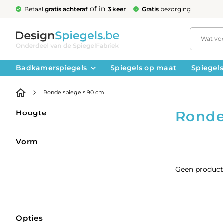
of in
Betaal
gratis achteraf
3 keer
Gratis
bezorging
Badkamerspiegels
Spiegels op maat
Spiegels
Ronde spiegels 90 cm
Hoogte
Ronde
Vorm
Geen producte
Opties