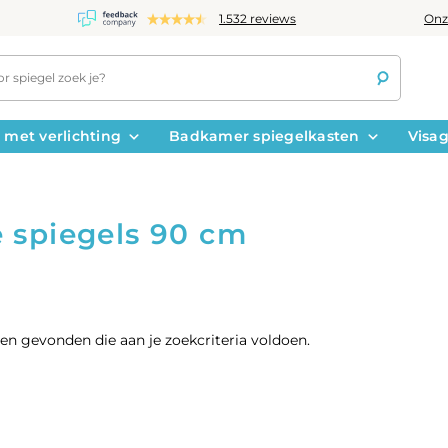
Onz
1.532 reviews
 met verlichting
Badkamer spiegelkasten
Visag
 spiegels 90 cm
n gevonden die aan je zoekcriteria voldoen.