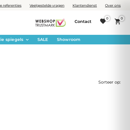
e referenties
Veelgestelde vragen
Klantendienst
Over ons
0
0
Contact
ie spiegels
SALE
Showroom
Sorteer op: