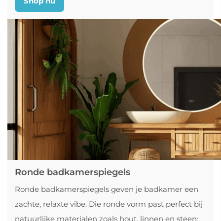
Shop nu
Ronde badkamerspiegels
Ronde badkamerspiegels geven je badkamer een
zachte, relaxte vibe. Die ronde vorm past perfect bij
natuurlijke materialen zoals hout, linnen en steen: