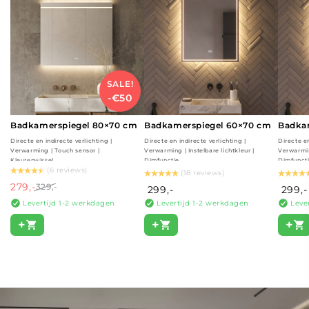
SALE!
-€50
Badkamerspiegel 80×70 cm
Badkamerspiegel 60×70 cm
Badka
Directe en indirecte verlichting |
Directe en indirecte verlichting |
Directe en
Verwarming | Touch sensor |
Verwarming | Instelbare lichtkleur |
Verwarming
Kleurenwissel
Dimfunctie
Dimfunct
(6 reviews)
(18 reviews)
279,-
329,-
299,-
299,-
Levertijd 1-2 werkdagen
Levertijd 1-2 werkdagen
Leve
+
+
+