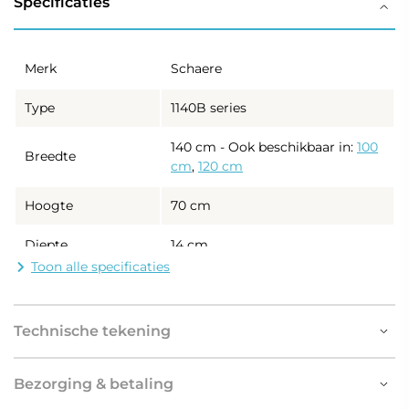
Specificaties
Merk
Schaere
Type
1140B series
140 cm - Ook beschikbaar in:
100
Breedte
cm
,
120 cm
Hoogte
70 cm
Diepte
14 cm
Toon alle specificaties
Materiaal
Geheel uit aluminium, erg fraai,
achterkast
degelijk en vochtbestendig
Technische tekening
Deze spiegelkast wordt
standaard geleverd in een fraaie,
grijze kleur. Wil je liever een
Bezorging & betaling
andere uitstraling? Kies dan