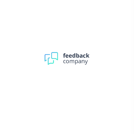
Inclusief handige
magneetstrip voor het
ordenen van bv
nagelschaartjes, pincet etc.
Magneetstrip
De magneetstrip wordt los
meegeleverd, zodat deze
naar eigen inzicht binnenin
de spiegelkast kan worden
geplakt
Softclose
scharnieren
Dubbelzijdig
gespiegelde deuren
Inclusief 2 traploos verstelbare
Glazen plankjes
glazen plankjes
Gespiegelde
achterwand