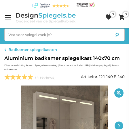
0
0
Badkamer spiegelkasten
Aluminium badkamer spiegelkast 140x70 cm
Directe verlichting boven | Spiegelverwarming | Stopcontact inclusief USB | Make-up spiegel | Sensor
schakelaar
Artikelnr: 12.1-140 B-140
(4 reviews)