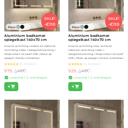
SALE!
SALE!
-€110
-€110
Kleur:
Kleur:
Aluminium badkamer
Aluminium badkamer
spiegelkast 140x70 cm
spiegelkast 140x70 cm
Directe verlichting rondom en indirecte
Directe verlichting links rechts en
verlichting onder | Spiegelverwarming |
indirecte verlichting onder |
Stopcontact inclusief USB | Make-up
Spiegelverwarming | Stopcontact inclusief
spiegel | Sensor schakelaar
USB | Make-up spiegel | Sensor schakelaar
(6 reviews)
(4 reviews)
979,-
929,-
1.089,-
1.039,-
Levertijd 1-2 werkdagen
Levertijd 1-2 werkdagen
+
+