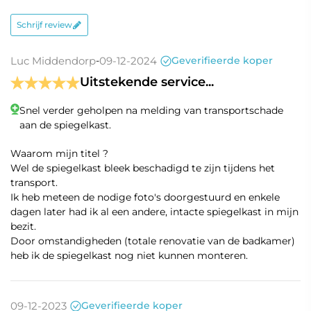
Schrijf review
IP44
CE
Luc Middendorp
-
09-12-2024
Geverifieerde koper
Uitstekende service...
Inclusief
montagemateriaal
Snel verder geholpen na melding van transportschade
en handleiding
aan de spiegelkast.
Dit artikel wordt volledig
Waarom mijn titel ?
aansluitklaar geleverd en kan
Wel de spiegelkast bleek beschadigd te zijn tijdens het
Aansluitklaar
direct op de 230V
transport.
wandcontactdoos worden
Ik heb meteen de nodige foto's doorgestuurd en enkele
aangesloten.
dagen later had ik al een andere, intacte spiegelkast in mijn
bezit.
Garantie
3 jaar
Door omstandigheden (totale renovatie van de badkamer)
heb ik de spiegelkast nog niet kunnen monteren.
Gratis verzekerde
verzending
09-12-2023
Geverifieerde koper
Op werkdagen voor 16:00 uur