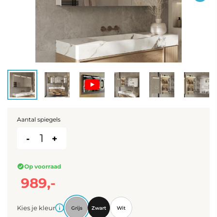
Aantal spiegels
-
+
Op voorraad
989,-
Kies je kleur
:
Grijs
Zwart
Wit