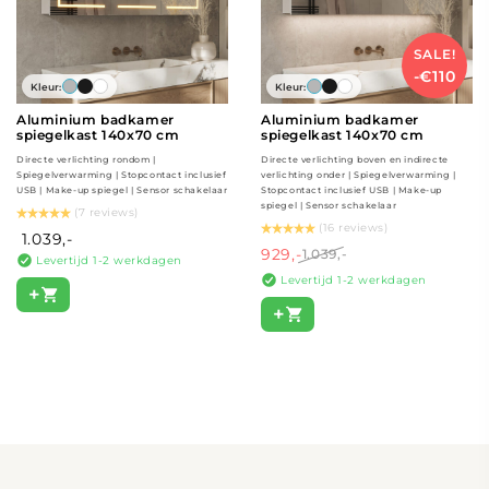
SALE!
-€110
Kleur:
Kleur:
Aluminium badkamer
Aluminium badkamer
spiegelkast 140x70 cm
spiegelkast 140x70 cm
Directe verlichting rondom |
Directe verlichting boven en indirecte
Spiegelverwarming | Stopcontact inclusief
verlichting onder | Spiegelverwarming |
USB | Make-up spiegel | Sensor schakelaar
Stopcontact inclusief USB | Make-up
spiegel | Sensor schakelaar
(7 reviews)
(16 reviews)
1.039,-
929,-
1.039,-
Levertijd 1-2 werkdagen
Levertijd 1-2 werkdagen
+
+