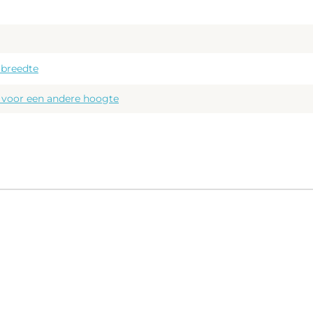
 breedte
r voor een andere hoogte
spiegel met gepolijste en gesealde randen
sloten door een industrieel mat zwart frame, erg fraai!
ing heeft een hogere lichtopbrengst en langere levensduur ten
 12V verlichting
r is middels de rechter touch knop traploos instelbaar van warm
tot koud wit (6400K), handig!