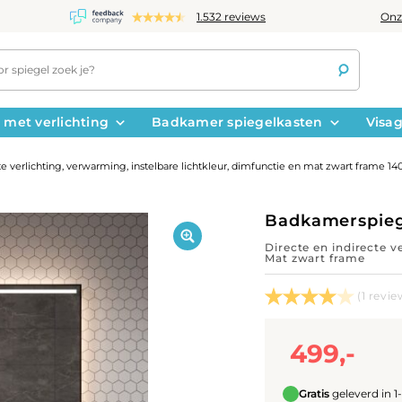
Onz
1.532 reviews
 met verlichting
Badkamer spiegelkasten
Visag
 verlichting, verwarming, instelbare lichtkleur, dimfunctie en mat zwart frame 1
Badkamerspieg
Directe en indirecte v
Mat zwart frame
(1 revie
499,-
Gratis
geleverd in 