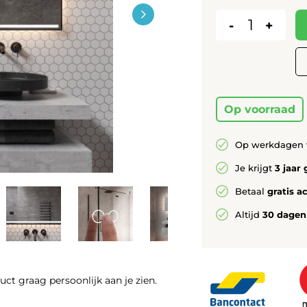
-
+
Op voorraad
Op werkdagen 
Je krijgt
3 jaar 
Betaal
gratis a
Altijd
30 dagen
duct graag persoonlijk aan je zien.