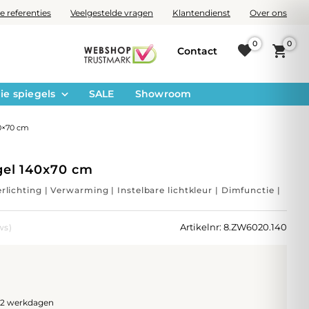
e referenties
Veelgestelde vragen
Klantendienst
Over ons
0
0
Contact
ie spiegels
SALE
Showroom
40×70 cm
el 140x70 cm
erlichting | Verwarming | Instelbare lichtkleur | Dimfunctie |
Artikelnr: 8.ZW6020.140
ws)
1-2 werkdagen