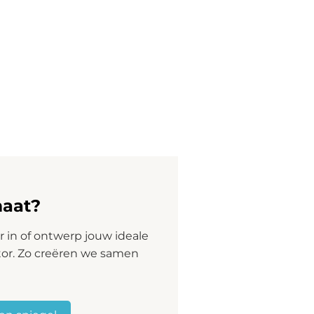
de indirecte verlichting schijnt rondom
nt de directe verlichting door de 2
h licht in het gezicht bij bv het
 LED kleur
de linker touch schakelaar aan de voorzijde van de spiegel.
traploos gedimd. Zo stelt u zelf de juiste lichtsterkte in.
lichting . Zo kunt u traploos kiezen uit een kleur tussen warm w
zwart kader over geïntegreerde spiegelverwarming. Deze
maat?
r beslaat!
 in of ontwerp jouw ideale
tor. Zo creëren we samen