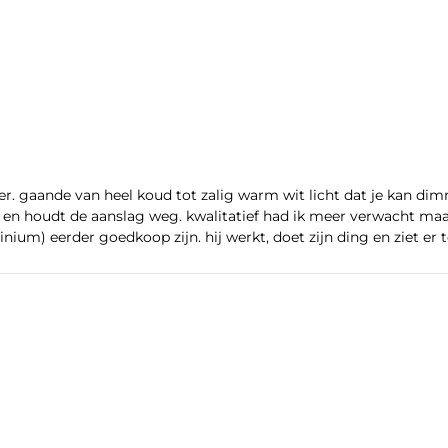
at deze netjes bij je bestelde spiegel wordt meegeleverd!
r. gaande van heel koud tot zalig warm wit licht dat je kan d
wordt volledig aansluitklaar geleverd en kan direct op de 230V
t en houdt de aanslag weg. kwalitatief had ik meer verwacht maa
doos worden aangesloten.
inium) eerder goedkoop zijn. hij werkt, doet zijn ding en ziet er t
r 16:00 uur besteld, is de volgende werkdag geleverd of kies
g!