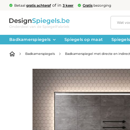
of in
Betaal
gratis achteraf
3 keer
Gratis
bezorging
Badkamerspiegels
Spiegels op maat
Spiegels
Badkamerspiegels
Badkamerspiegel met directe en indirecte