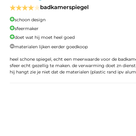
zorgen er voor d
badkamerspiegel
IP44
schoon design
sfeermaker
CE
doet wat hij moet heel goed
Inclusief montagemateriaal en
materialen lijken eerder goedkoop
handleiding
heel schone spiegel, echt een meerwaarde voor de badkame
Dit artikel 
Aansluitklaar
sfeer echt gezellig te maken. de verwarming doet zn diens
wandcontact
hij hangt zie je niet dat de materialen (plastic rand ipv alum
Garantie
3 jaar
Gratis verzekerde verzending
Op werkdagen voo
Levertijd
zelf je bezorgda