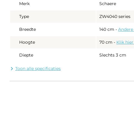
Merk
Schaere
Type
ZW4040 series
Breedte
140 cm
-
Andere
Hoogte
70 cm
-
Klik hie
Diepte
Slechts 3 cm
Dikte spiegelglas
5 mm kwaliteits
Toon alle specificaties
Achterframe
De spiegel is om
24V verlicht
24V
opzichte van
Met dimfunctie
De lichtkleu
Lichtkleur instelbaar
wit (2700K) 