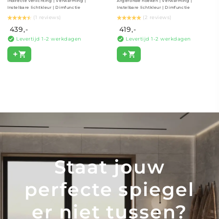
Indirecte verlichting | Verwarming |
Afgeronde hoeken | Verwarming |
Instelbare lichtkleur | Dimfunctie
Instelbare lichtkleur | Dimfunctie
(1 reviews)
(2 reviews)
439,-
419,-
Levertijd 1-2 werkdagen
Levertijd 1-2 werkdagen
+
+
Staat jouw
perfecte spiegel
er niet tussen?