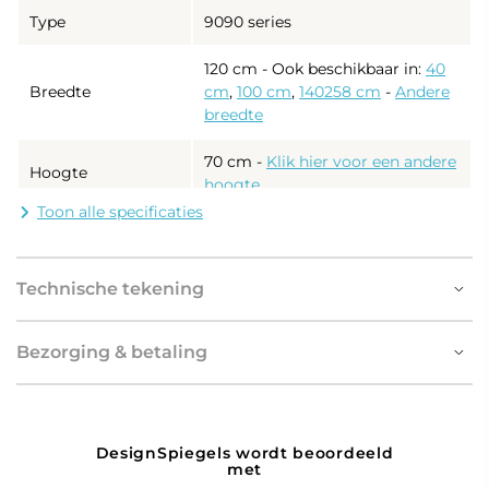
Type
9090 series
120 cm - Ook beschikbaar in:
40
Breedte
cm
,
100 cm
,
140258 cm
-
Andere
breedte
70 cm
-
Klik hier voor een andere
Hoogte
hoogte
Toon alle specificaties
Diepte
Slechts 3 cm
5 mm kwaliteitsspiegel met
Technische tekening
Dikte spiegelglas
gepolijste en gesealde randen
Uitgevoerd met
Bezorging & betaling
geïntegreerde LED
Verlichting
verlichting, energiezuinig,
lange levensduur en hoge
lichtopbrengst
DesignSpiegels wordt beoordeeld
met
- directe verlichting