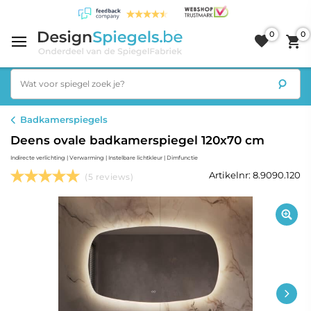
0
0
Badkamerspiegels
Deens ovale badkamerspiegel 120x70 cm
Indirecte verlichting | Verwarming | Instelbare lichtkleur | Dimfunctie
Artikelnr: 8.9090.120
(5 reviews)