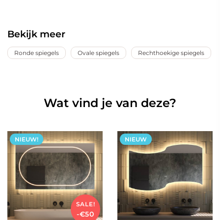
Bekijk meer
Ronde spiegels
Ovale spiegels
Rechthoekige spiegels
Wat vind je van deze?
NIEUW!
NIEUW
SALE!
-€50