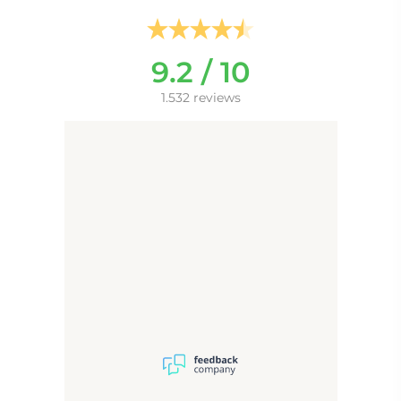
Indirecte verlichting aan de
achterzijde van de spiegel.
9.2 / 10
- indirecte
Dit type verlichting zorgt
verlichting
voor een sfeervol
1.532 reviews
lichtschijnsel over de wand
24V verlichting heeft een
hogere lichtopbrengst en
24V
langere levensduur ten
opzichte van 12V verlichting
Dimbaar
De lichtkleur is middels de
rechter touch knop traploos
Lichtkleur
instelbaar van warm wit
instelbaar
(2700K) tot koud wit
(6400K), handig!
Spiegelverwarming