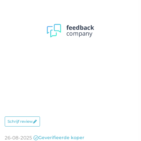
de Winkelmand aan je bestelling
toe. En wij zorgen er voor dat
deze netjes bij je bestelde spiegel
wordt meegeleverd!
IP44
CE
Inclusief
montagemateriaal
en handleiding
Dit artikel wordt volledig
aansluitklaar geleverd en kan
Aansluitklaar
direct op de 230V
wandcontactdoos worden
aangesloten.
Schrijf review
Garantie
3 jaar
26-08-2025
Geverifieerde koper