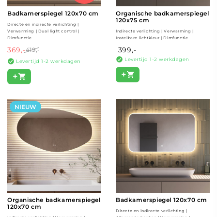
Badkamerspiegel 120x70 cm
Organische badkamerspiegel
120x75 cm
Directe en indirecte verlichting |
Verwarming | Dual light control |
Indirecte verlichting | Verwarming |
Dimfunctie
Instelbare lichtkleur | Dimfunctie
369,-
399,-
419,-
Levertijd 1-2 werkdagen
Levertijd 1-2 werkdagen
+
+
NIEUW
Organische badkamerspiegel
Badkamerspiegel 120x70 cm
120x70 cm
Directe en indirecte verlichting |