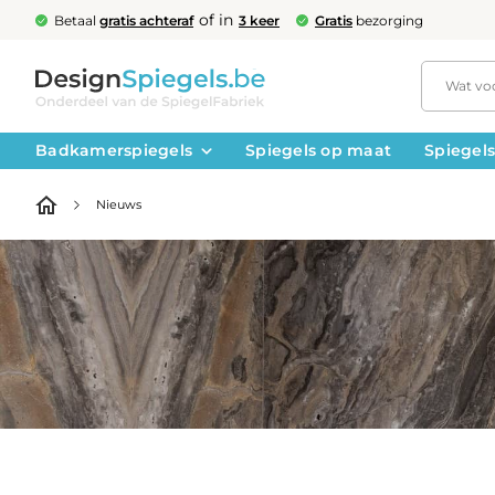
of in
Betaal
gratis achteraf
3 keer
Gratis
bezorging
Badkamerspiegels
Spiegels op maat
Spiegels
Nieuws