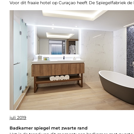
Voor dit fraaie hotel op Curaçao heeft De Spiegelfabriek d
juli 2019
Badkamer spiegel met zwarte rand