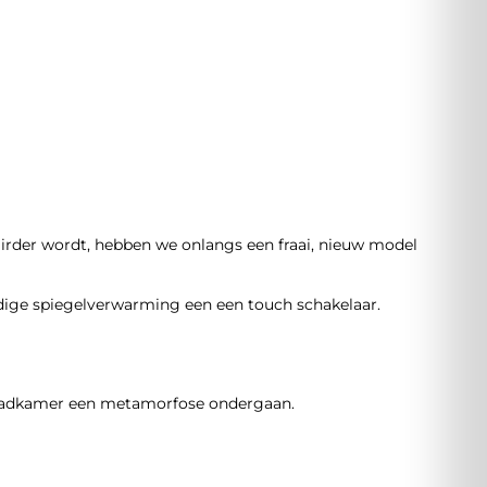
irder wordt, hebben we onlangs een fraai, nieuw model
dige spiegelverwarming een een touch schakelaar.
e badkamer een metamorfose ondergaan.