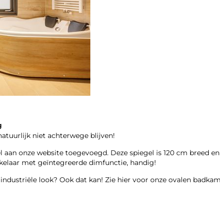
g
atuurlijk niet achterwege blijven!
 aan onze website toegevoegd. Deze spiegel is 120 cm breed en 
kelaar met geïntegreerde dimfunctie, handig!
industriële look? Ook dat kan! Zie hier voor onze ovalen badkam