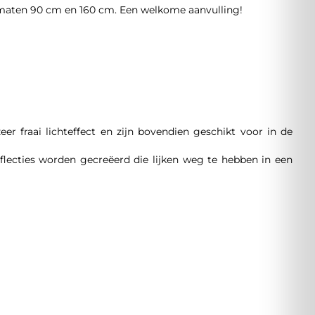
e maten 90 cm en 160 cm. Een welkome aanvulling!
r fraai lichteffect en zijn bovendien geschikt voor in de
reflecties worden gecreëerd die lijken weg te hebben in een