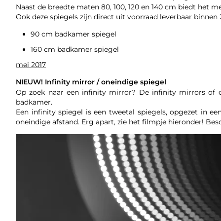
Naast de breedte maten 80, 100, 120 en 140 cm biedt het 
Ook deze spiegels zijn direct uit voorraad leverbaar binnen 
90 cm badkamer spiegel
160 cm badkamer spiegel
mei 2017
NIEUW! Infinity mirror / oneindige spiegel
Op zoek naar een infinity mirror? De infinity mirrors of
badkamer.
Een infinity spiegel is een tweetal spiegels, opgezet in e
oneindige afstand. Erg apart, zie het filmpje hieronder! Bes