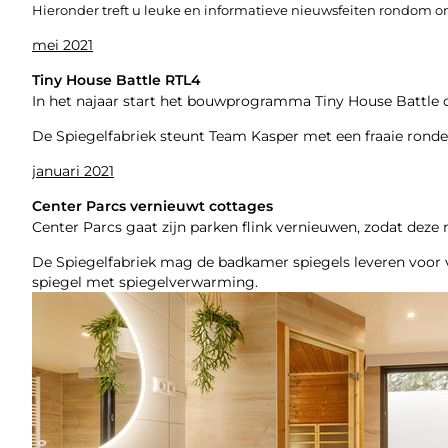
Hieronder treft u leuke en informatieve nieuwsfeiten rondom on
mei 2021
Tiny House Battle RTL4
In het najaar start het bouwprogramma Tiny House Battle 
De Spiegelfabriek steunt Team Kasper met een fraaie rond
januari 2021
Center Parcs vernieuwt cottages
Center Parcs gaat zijn parken flink vernieuwen, zodat dez
De Spiegelfabriek mag de badkamer spiegels leveren voor v
spiegel met spiegelverwarming.