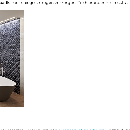
e badkamer spiegels mogen verzorgen. Zie hieronder het resultaa