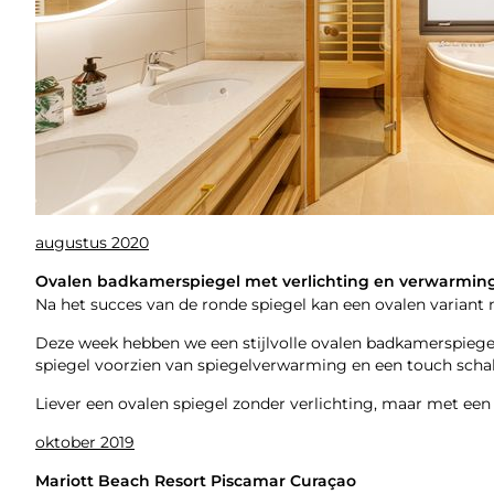
augustus 2020
Ovalen badkamerspiegel met verlichting en verwarmin
Na het succes van de ronde spiegel kan een ovalen variant n
Deze week hebben we een stijlvolle ovalen badkamerspiegel
spiegel voorzien van spiegelverwarming en een touch scha
Liever een ovalen spiegel zonder verlichting, maar met een 
oktober 2019
Mariott Beach Resort Piscamar Curaçao