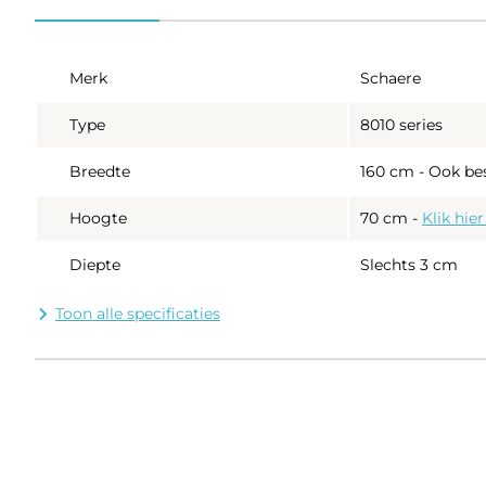
Merk
Schaere
Type
8010 series
Breedte
160 cm - Ook be
Hoogte
70 cm
-
Klik hie
Diepte
Slechts 3 cm
Dikte spiegelglas
5 mm kwaliteits
Toon alle specificaties
Uitgevoerd m
Verlichting
levensduur 
Directe verl
- directe verlichting
zorgt voor f