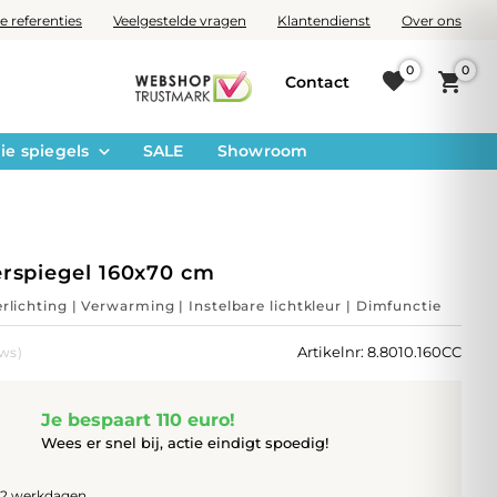
e referenties
Veelgestelde vragen
Klantendienst
Over ons
0
0
Contact
ie spiegels
SALE
Showroom
rspiegel 160x70 cm
erlichting | Verwarming | Instelbare lichtkleur | Dimfunctie
Artikelnr: 8.8010.160CC
ews)
Je bespaart 110 euro!
Wees er snel bij, actie eindigt spoedig!
1-2 werkdagen