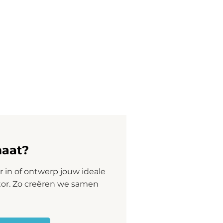
r 16:00 uur besteld, is de volgende werkdag geleverd of kies
g!
om geplaatst en schijnt zowel naar
wand.
maat?
 LED kleur
 in of ontwerp jouw ideale
de linker touch schakelaar aan de voorzijde van de spiegel. Doo
tor. Zo creëren we samen
oos gedimd. Zo stelt u zelf de juiste lichtsterkte in.
hting bepalen. Zo kunt u traploos kiezen uit een kleur tussen