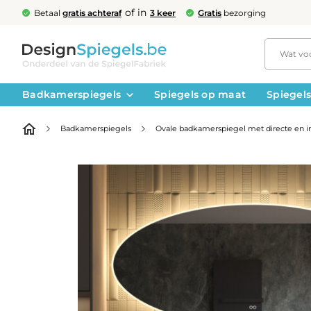
of in
Betaal
gratis achteraf
3 keer
Gratis
bezorging
Badkamerspiegels
Spiegels op maat
Spiegels
Badkamerspiegels
Ovale badkamerspiegel met directe en ind