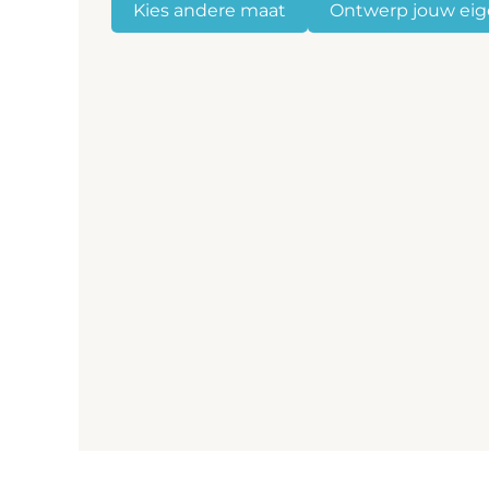
Kies andere maat
Ontwerp jouw eig
Spiegelverwarming
Met het oog op gebruiksgemak beschikt deze lichtspiegel 
functie zorgt ervoor dat uw spiegel nooit meer beslaat!
Klik
hier
voor de handleiding van deze spiegel.