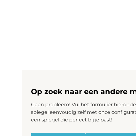
Garantie
3 jaar
Gratis verzekerde verzending
Op werkdagen voo
Levertijd
zelf je bezorgda
LED verlichting
De LED verlichting is bij deze ovale badkamer spiegel rond
voren in het gezicht als vanachter de spiegel fraai over de 
Op zoek naar een andere 
Dubbele touch schakelaar met dimfunctie en instelbare
Geen probleem! Vul het formulier hieronder
Zowel de verlichting als de verwarming wordt bediend met 
spiegel eenvoudig zelf met onze configura
de touch knop ingedrukt te houden wordt de verlichting trapl
een spiegel die perfect bij je past!
Met de rechter touch knop kunt u zelf de kleur van de verlic
warm wit (2700K) en koud wit (6400K).