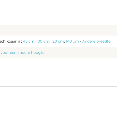
schikbaar in:
45 cm
,
100 cm
,
120 cm
,
140 cm
-
Andere breedte
r voor een andere hoogte
spiegel met gepolijste en gesealde randen
et geïntegreerde LED verlichting, energiezuinig, lange
en hoge lichtopbrengst
ichting aan de voorzijde van de spiegel. Dit type verlichting
unctioneel licht in het gezicht, bv bij het scheren of make-uppen