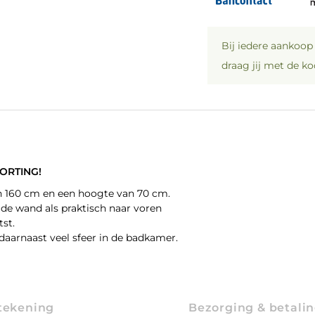
Bij iedere aankoo
draag jij met de k
ORTING!
an 160 cm en een hoogte van 70 cm.
r de wand als praktisch naar voren
tst.
 daarnaast veel sfeer in de badkamer.
tekening
Bezorging & betali