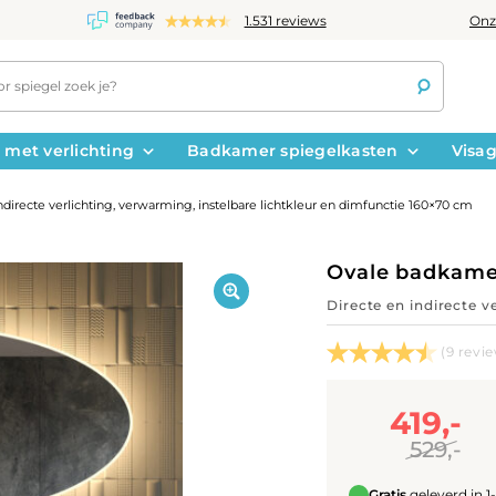
Onz
1.531 reviews
 met verlichting
Badkamer spiegelkasten
Visag
irecte verlichting, verwarming, instelbare lichtkleur en dimfunctie 160×70 cm
Ovale badkame
Directe en indirecte v
(9 revi
419,-
529,-
Gratis
geleverd in 