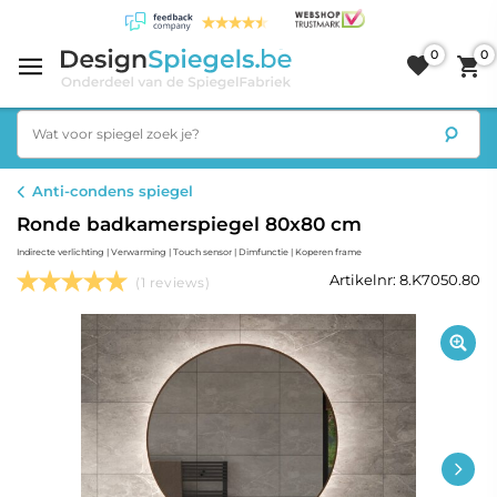
0
0
Anti-condens spiegel
Ronde badkamerspiegel 80x80 cm
Indirecte verlichting | Verwarming | Touch sensor | Dimfunctie | Koperen frame
Artikelnr: 8.K7050.80
(1 reviews)