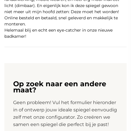
Zowel de verlichting als de verwarming worden bediend
licht (dimbaar). En eigenlijk kon ik deze spiegel gewoon
met de linker touch schakelaar aan de voorzijde van de
niet meer uit mijn hoofd zetten: Deze moet het worden!
spiegel. Door de touch knop ingedrukt te houden wordt de
Online besteld en betaald, snel geleverd en makkelijk te
verlichting traploos gedimd. Zo stelt u zelf de juiste
monteren.
lichtsterkte in.
Helemaal blij en echt een eye-catcher in onze nieuwe
badkamer!
Met de rechter touch knop kunt u zelf de kleur van de
verlichting bepalen. Zo kunt u traploos kiezen uit een kleur
tussen warm wit (2700K) en wit (6400K).
Spiegelverwarming
Met het oog op gebruiksgemak beschikt deze lichtspiegel
over geïntegreerde spiegelverwarming. Deze handige extra
functie zorgt ervoor dat uw spiegel nooit meer beslaat!
Op zoek naar een andere
maat?
Klik
hier
voor de handleiding van deze spiegel.
Geen probleem! Vul het formulier hieronder
in of ontwerp jouw ideale spiegel eenvoudig
zelf met onze configurator. Zo creëren we
samen een spiegel die perfect bij je past!