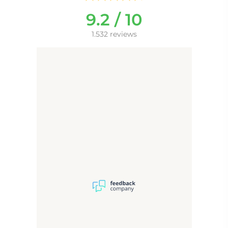
9.2 / 10
24V verlichting heeft een
hogere lichtopbrengst en
1.532 reviews
24V
langere levensduur ten
opzichte van 12V verlichting
Dimbaar
De lichtkleur is middels de
rechter touch knop traploos
Lichtkleur
instelbaar van warm wit
instelbaar
(2700K) tot koud wit
(6400K), handig!
Spiegelverwarming
Inclusief praktische, dubbele
touch schakelaar in het
spiegelglas; linker touch
knop voor het gelijktijdig in-
en uitschakelen van de