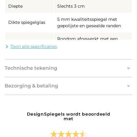
Diepte
Slechts 3 cm
5 mm kwaliteitsspiegel met
Dikte spiegelglas
gepolijste en gesealde randen
Rondom afgewerkt met een
Frame
koperen rand
Toon alle specificaties
Uitgevoerd met
geïntegreerde LED
Technische tekening
Verlichting
verlichting, energiezuinig,
lange levensduur en hoge
lichtopbrengst
Bezorging & betaling
- directe verlichting
Indirecte verlichting aan de
DesignSpiegels wordt beoordeeld
achterzijde van de spiegel.
met
- indirecte
Dit type verlichting zorgt
verlichting
voor een sfeervol
lichtschijnsel over de wand