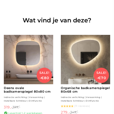
Wat vind je van deze?
SALE!
SALE!
-€80
-€70
Deens ovale
Organische badkamerspiegel
badkamerspiegel 80x80 cm
80x68 cm
Indirecte verlichting | Verwarming |
Indirecte verlichting | Verwarming |
Instelbare lichtkleur | Dimfunctie
Instelbare lichtkleur | Dimfunctie
(11 reviews)
319,-
399,-
279,-
349,-
Levertijd 1-2 werkdagen