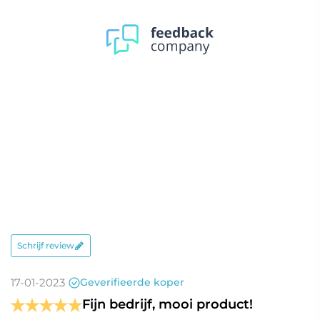
ingebouwd OrangeAudio
Bluetooth muzieksysteem met 2
hifi speakers. Voeg in de
Bluetooth
Winkelmand eenvoudig het
muzieksysteem
muzieksysteem aan je bestelling
toe. En wij zorgen er voor dat
deze vakkundig bij je bestelde
spiegel wordt ingebouwd!
IP44
CE
Inclusief
montagemateriaal
en handleiding
Schrijf review
Dit artikel wordt volledig
aansluitklaar geleverd en kan
17-01-2023
Geverifieerde koper
Aansluitklaar
direct op de 230V
Fijn bedrijf, mooi product!
wandcontactdoos worden