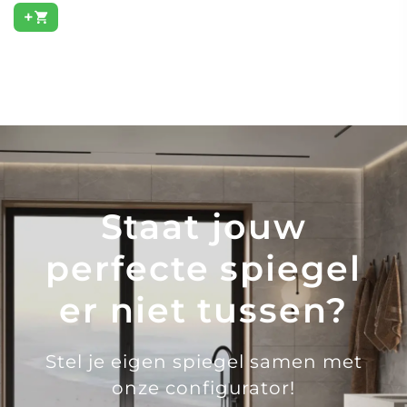
+
Staat jouw
perfecte spiegel
er niet tussen?
Stel je eigen spiegel samen met
onze configurator!